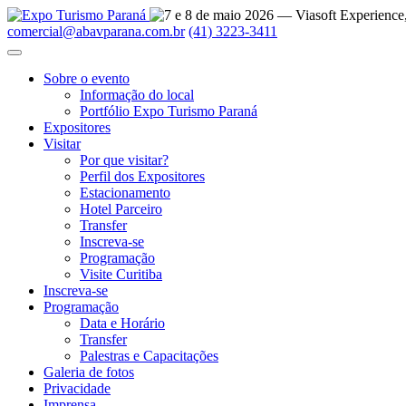
comercial@abavparana.com.br
(41) 3223-3411
Sobre o evento
Informação do local
Portfólio Expo Turismo Paraná
Expositores
Visitar
Por que visitar?
Perfil dos Expositores
Estacionamento
Hotel Parceiro
Transfer
Inscreva-se
Programação
Visite Curitiba
Inscreva-se
Programação
Data e Horário
Transfer
Palestras e Capacitações
Galeria de fotos
Privacidade
Imprensa